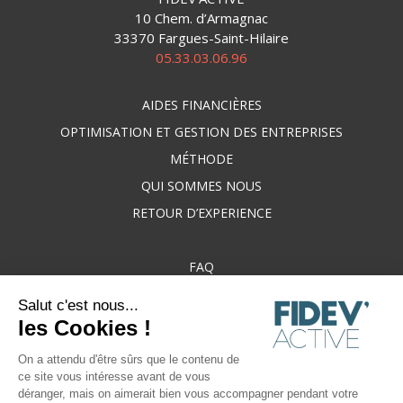
10 Chem. d’Armagnac
33370 Fargues-Saint-Hilaire
05.33.03.06.96
AIDES FINANCIÈRES
OPTIMISATION ET GESTION DES ENTREPRISES
MÉTHODE
QUI SOMMES NOUS
RETOUR D’EXPERIENCE
FAQ
BLOG
Salut c'est nous...
CONTACT
les Cookies !
On a attendu d'être sûrs que le contenu de
ce site vous intéresse avant de vous
déranger, mais on aimerait bien vous accompagner pendant votre